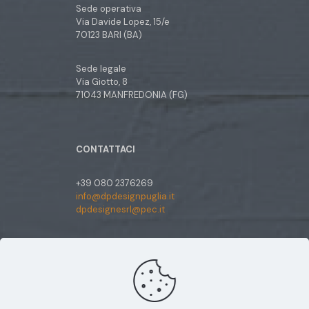
Sede operativa
Via Davide Lopez, 15/e
70123 BARI (BA)
Sede legale
Via Giotto, 8
71043 MANFREDONIA (FG)
CONTATTACI
+39 080 2376269
info@dpdesignpuglia.it
dpdesignesrl@pec.it
SEGUICI SU
Facebook
Instagram
Utilizziamo i cookie sul nostro sito Web per offrirti